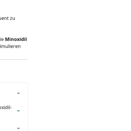
ent zu 
ie 
Minoxidil
imulieren
xidil-