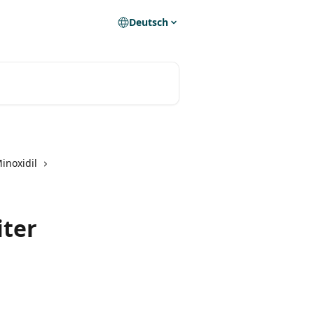
Deutsch
inoxidil
iter