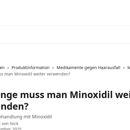
nen
Produktinformation
Medikamente gegen Haarausfall
M
s man Minoxidil weiter verwenden?
ange muss man Minoxidil we
enden?
ehandlung mit Minoxidil
t von
Nick
ember 2025