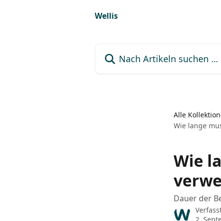
Zum Hauptinhalt springen
Wellis
Nach Artikeln suchen …
Alle Kollektio
Wie lange mus
Wie l
verw
Dauer der B
Verfass
2. Sept