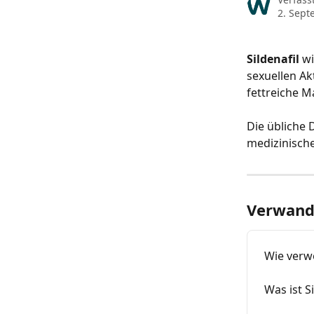
2. Sept
Sildenafil
 w
sexuellen Ak
fettreiche M
Die übliche 
medizinisch
Verwandt
Wie verw
Was ist S