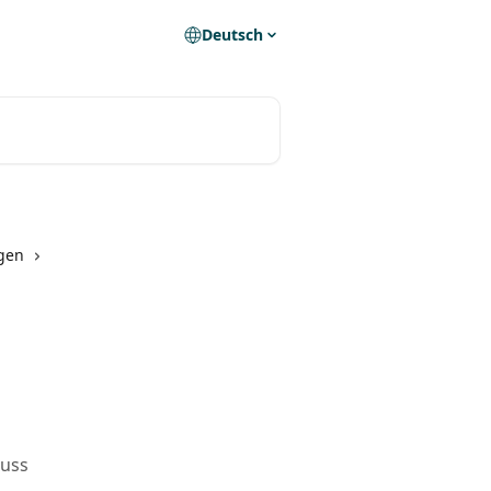
Deutsch
gen
guss