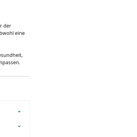
r der 
bwohl eine 
esundheit, 
anpassen.