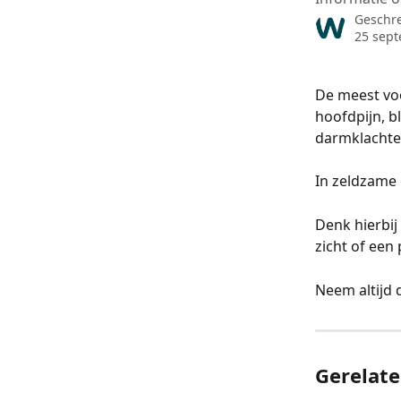
Geschr
25 sep
De meest vo
hoofdpijn, b
darmklachte
In zeldzame 
Denk hierbij
zicht of een p
Neem altijd 
Gerelate