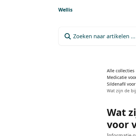
Naar de hoofdinhoud
Wellis
Zoeken naar artikelen ...
Alle collecties
Medicatie voor
Sildenafil voor
Wat zijn de bi
Wat zi
voor v
Informatie o