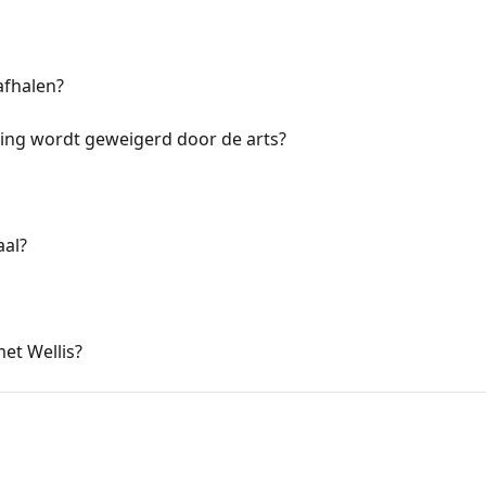
 afhalen?
lling wordt geweigerd door de arts?
aal?
et Wellis?