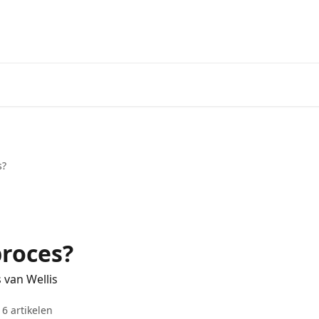
s?
proces?
 van Wellis
16 artikelen